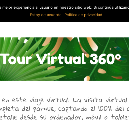
 mejor experiencia al usuario en nuestro sitio web. Si continúa utiliza
Estoy de acuerdo
Política de privacidad
INICIO
SERVICIOS
MENÚS
Tour Virtual 360º
n este viaje virtual. La visita virtual
mpleta del parque, captando el 100% del
etalle desde su ordenador, móvil o table