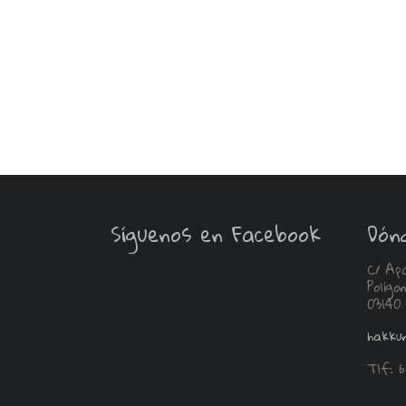
Síguenos en Facebook
Dón
C/ Ap
Políg
03140
hakku
Tlf: 6