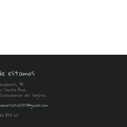
de estamos
aradores, 94
ono Santa Ana
 Guardamar del Segura
namatata2017@gmail.com
65 833 611