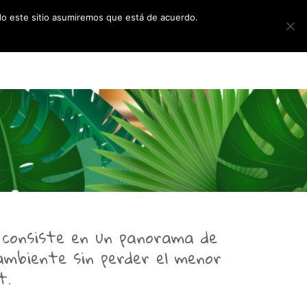
ndo este sitio asumiremos que está de acuerdo.
TOUR VIRTUAL 360º
CONTACTO
 consiste en un panorama de
 ambiente sin perder el menor
t.