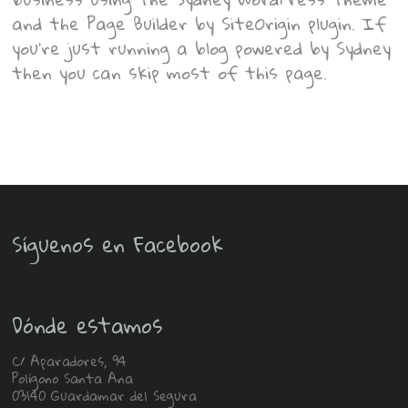
and the Page Builder by SiteOrigin plugin. If
you’re just running a blog powered by Sydney
then you can skip most of this page.
Síguenos en Facebook
Dónde estamos
C/ Aparadores, 94
Polígono Santa Ana
03140 Guardamar del Segura